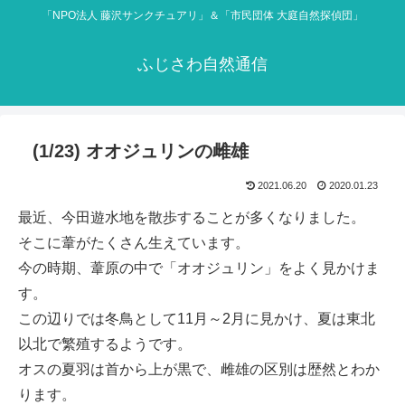
「NPO法人 藤沢サンクチュアリ」＆「市民団体 大庭自然探偵団」
ふじさわ自然通信
(1/23) オオジュリンの雌雄
2021.06.20
2020.01.23
最近、今田遊水地を散歩することが多くなりました。
そこに葦がたくさん生えています。
今の時期、葦原の中で「オオジュリン」をよく見かけま
す。
この辺りでは冬鳥として11月～2月に見かけ、夏は東北
以北で繁殖するようです。
オスの夏羽は首から上が黒で、雌雄の区別は歴然とわか
ります。