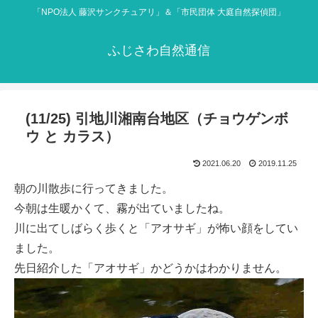
「NPO法人 藤沢サンクチュアリ」＆「市民団体 大庭自然探偵団」
ふじさわ自然通信
(11/25) 引地川湘南台地区（チョウゲンボ
ウ と カラス）
2021.06.20
2019.11.25
朝の川散歩に行ってきました。
今朝は生暖かくて、霧が出ていましたね。
川に出てしばらく歩くと「アオサギ」が怖い顔をしてい
ました。
先日紹介した「アオサギ」かどうかはわかりません。