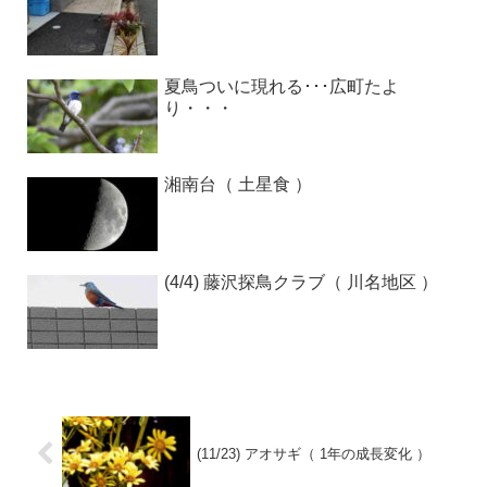
夏鳥ついに現れる･･･広町たよ
り・・・
湘南台（ 土星食 ）
(4/4) 藤沢探鳥クラブ（ 川名地区 ）
(11/23) アオサギ（ 1年の成長変化 ）