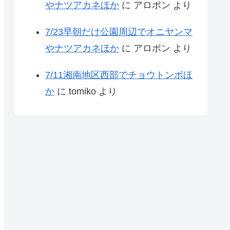
やナツアカネほか
に
アロポン
より
7/23早朝だけ公園周辺でオニヤンマ
やナツアカネほか
に
アロポン
より
7/11湘南地区西部でチョウトンボほ
か
に
tomiko
より