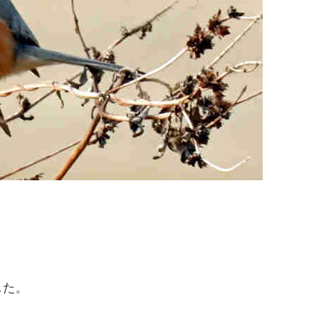
。
した。