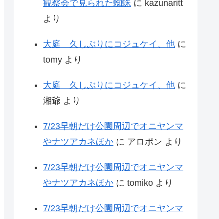
観察会で見られた蜘蛛
に
kazunaritt
より
大庭 久しぶりにコジュケイ、他
に
tomy
より
大庭 久しぶりにコジュケイ、他
に
湘爺
より
7/23早朝だけ公園周辺でオニヤンマ
やナツアカネほか
に
アロポン
より
7/23早朝だけ公園周辺でオニヤンマ
やナツアカネほか
に
tomiko
より
7/23早朝だけ公園周辺でオニヤンマ