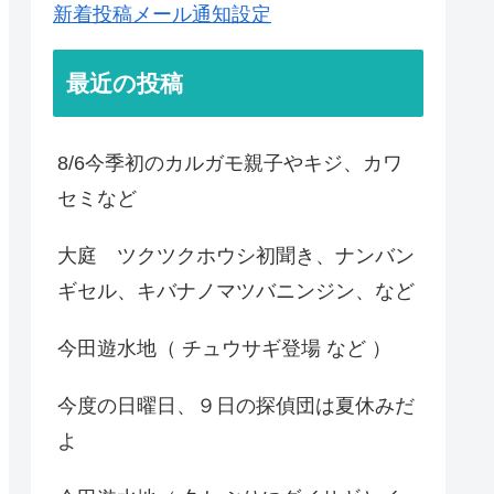
新着投稿メール通知設定
最近の投稿
8/6今季初のカルガモ親子やキジ、カワ
セミなど
大庭 ツクツクホウシ初聞き、ナンバン
ギセル、キバナノマツバニンジン、など
今田遊水地（ チュウサギ登場 など ）
今度の日曜日、９日の探偵団は夏休みだ
よ