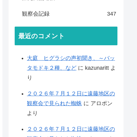
観察会記録
347
最近のコメント
大庭 ヒグラシの声初聞き、～バッ
タモドキ２種、など
に
kazunaritt
よ
り
２０２６年７月１２日に遠藤地区の
観察会で見られた蜘蛛
に
アロポン
より
２０２６年７月１２日に遠藤地区の