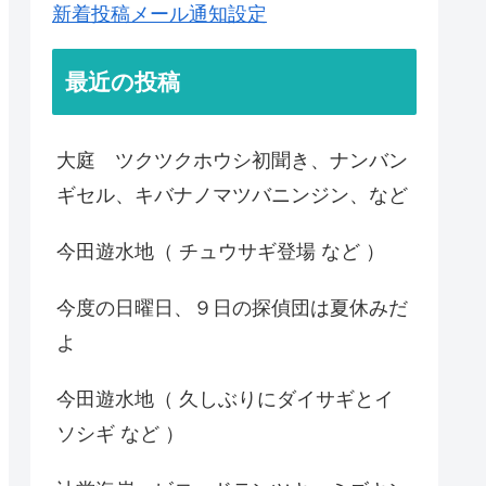
新着投稿メール通知設定
最近の投稿
大庭 ツクツクホウシ初聞き、ナンバン
ギセル、キバナノマツバニンジン、など
今田遊水地（ チュウサギ登場 など ）
今度の日曜日、９日の探偵団は夏休みだ
よ
今田遊水地（ 久しぶりにダイサギとイ
ソシギ など ）