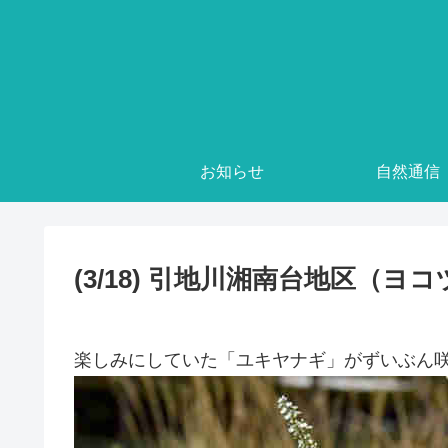
お知らせ
自然通信
(3/18) 引地川湘南台地区（
楽しみにしていた「ユキヤナギ」がずいぶん