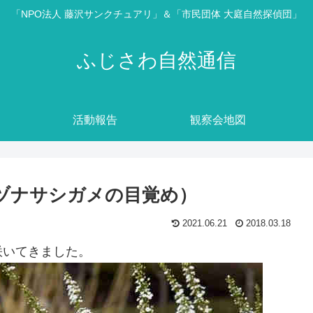
「NPO法人 藤沢サンクチュアリ」＆「市民団体 大庭自然探偵団」
ふじさわ自然通信
活動報告
観察会地図
ヨコヅナサシガメの目覚め）
2021.06.21
2018.03.18
咲いてきました。