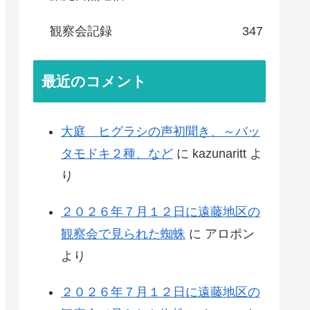
観察会記録
347
最近のコメント
大庭 ヒグラシの声初聞き、～バッ
タモドキ２種、など
に
kazunaritt
よ
り
２０２６年７月１２日に遠藤地区の
観察会で見られた蜘蛛
に
アロポン
より
２０２６年７月１２日に遠藤地区の