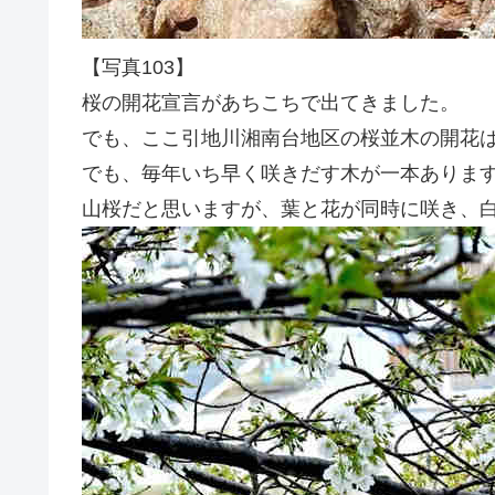
【写真103】
桜の開花宣言があちこちで出てきました。
でも、ここ引地川湘南台地区の桜並木の開花
でも、毎年いち早く咲きだす木が一本ありま
山桜だと思いますが、葉と花が同時に咲き、