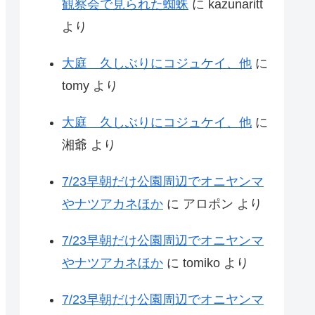
観察会で見られた蜘蛛
に
kazunaritt
より
大庭 久しぶりにコジュケイ、他
に
tomy
より
大庭 久しぶりにコジュケイ、他
に
湘爺
より
7/23早朝だけ公園周辺でオニヤンマ
やナツアカネほか
に
アロポン
より
7/23早朝だけ公園周辺でオニヤンマ
やナツアカネほか
に
tomiko
より
7/23早朝だけ公園周辺でオニヤンマ