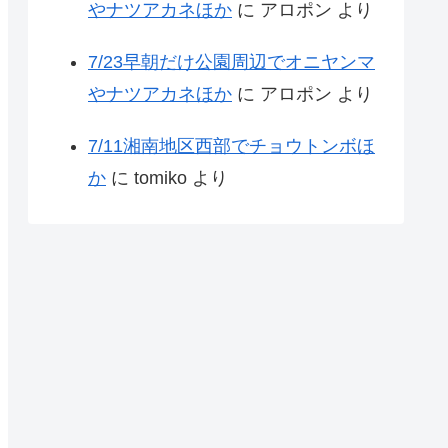
やナツアカネほか
に
アロポン
より
7/23早朝だけ公園周辺でオニヤンマ
やナツアカネほか
に
アロポン
より
7/11湘南地区西部でチョウトンボほ
か
に
tomiko
より