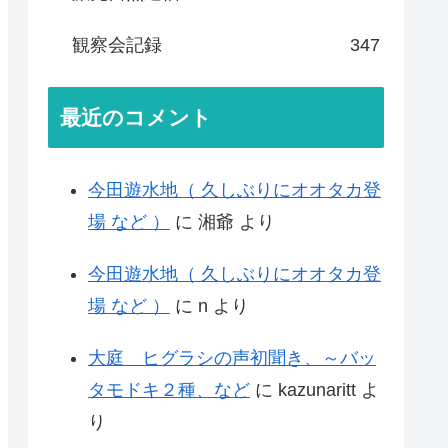
観察会記録
347
最近のコメント
今田遊水地（ 久しぶりにオオタカ登
場 など ）
に
湘爺
より
今田遊水地（ 久しぶりにオオタカ登
場 など ）
に
n
より
大庭 ヒグラシの声初聞き、～バッ
タモドキ２種、など
に
kazunaritt
よ
り