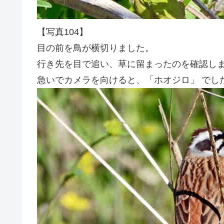
【写真104】
目の前を鳥が横切りました。
行き先を目で追い、草に留まったのを確認し
急いでカメラを向けると、「ホオジロ」 でし