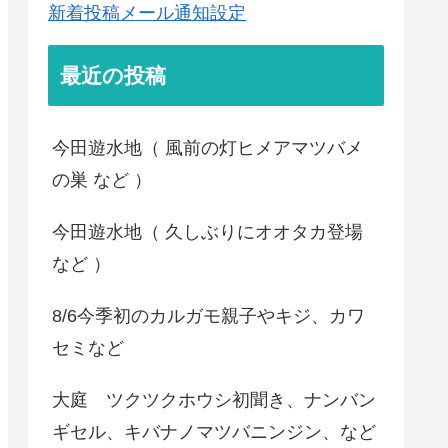
新着投稿メール通知設定
最近の投稿
今田遊水地（ 風前の灯ヒメアマツバメ
の巣 など ）
今田遊水地（ 久しぶりにオオタカ登場
など ）
8/6今季初のカルガモ親子やキジ、カワ
セミなど
大庭 ツクツクホウシ初聞き、ナンバン
ギセル、キバナノマツバニンジン、など