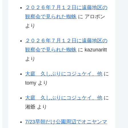
２０２６年７月１２日に遠藤地区の
観察会で見られた蜘蛛
に
アロポン
より
２０２６年７月１２日に遠藤地区の
観察会で見られた蜘蛛
に
kazunaritt
より
大庭 久しぶりにコジュケイ、他
に
tomy
より
大庭 久しぶりにコジュケイ、他
に
湘爺
より
7/23早朝だけ公園周辺でオニヤンマ