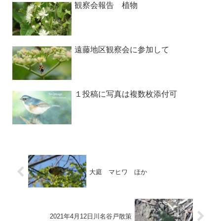
観察会報告 植物
遠藤地区観察会に参加して
１投稿に写真は複数枚添付可
大庭 マヒワ ほか
2021年4月12日川名谷戸散策