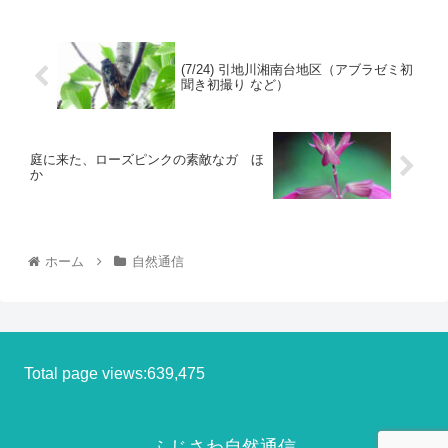
(7/24) 引地川湘南台地区（アブラゼミ初
聞き初撮り など）
庭に来た、ローズピンクの素敵なガ ほ
か
ホーム
自然通信
Total page views:639,475
ふじさわ自然通信