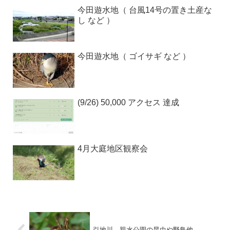
今田遊水地（ 台風14号の置き土産な
し など ）
今田遊水地（ ゴイサギ など ）
(9/26) 50,000 アクセス 達成
4月大庭地区観察会
引地川、親水公園の昆虫や野鳥他