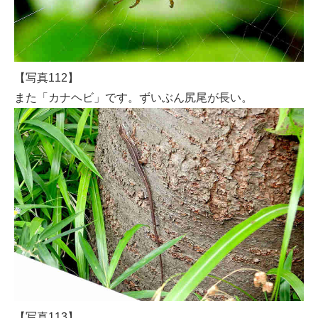
【写真112】
また「カナヘビ」です。ずいぶん尻尾が長い。
【写真113】