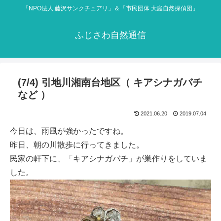
「NPO法人 藤沢サンクチュアリ」＆「市民団体 大庭自然探偵団」
ふじさわ自然通信
(7/4) 引地川湘南台地区（ キアシナガバチ
など ）
2021.06.20
2019.07.04
今日は、雨風が強かったですね。
昨日、朝の川散歩に行ってきました。
民家の軒下に、「キアシナガバチ」が巣作りをしていま
した。