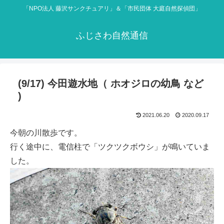
「NPO法人 藤沢サンクチュアリ」＆「市民団体 大庭自然探偵団」
ふじさわ自然通信
(9/17) 今田遊水地（ ホオジロの幼鳥 など
)
2021.06.20
2020.09.17
今朝の川散歩です。
行く途中に、電信柱で「ツクツクボウシ」が鳴いていま
した。