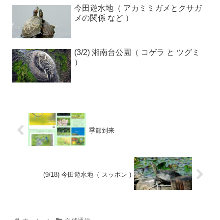
今田遊水地（ アカミミガメとクサガ
メの関係 など ）
(3/2) 湘南台公園（ コゲラ と ツグミ
）
季節到来
(9/18) 今田遊水地（ スッポン )