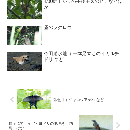
4/30雨上がりの午後モズのヒナなどほ
か
昼のフクロウ
今田遊水地（ 一本足立ちのイカルチ
ドリ など ）
引地川（ ジャコウアゲハ など ）
自宅にて イソヒヨドリの地鳴き、幼
鳥 ほか