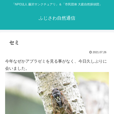
「NPO法人 藤沢サンクチュアリ」＆「市民団体 大庭自然探偵団」
ふじさわ自然通信
セミ
2021.07.26
今年なぜかアブラゼミを見る事がなく、今日久しぶりに
会いました。