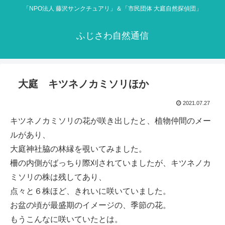
「NPO法人 藤沢サンクチュアリ」＆「市民団体 大庭自然探偵団」
ふじさわ自然通信
大庭 キツネノカミソリほか
2021.07.27
キツネノカミソリの花が咲き出したと、植物仲間のメー
ルがあり、
大庭神社脇の林縁を覗いてみました。
柵の内側がばっちり際刈されていましたが、キツネノカ
ミソリの株は残してあり、
点々と６株ほど、きれいに咲いていました。
お盆の頃が最盛期のイメージの、季節の花。
もうこんなに咲いていたとは。