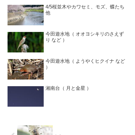
4/5桜並木やカワセミ、モズ、蝶たち
他
今田遊水地（ オオヨシキリのさえず
り など ）
今田遊水地（ ようやくヒクイナ など
）
湘南台（ 月と金星 ）