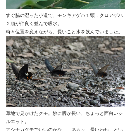
すぐ脇の湿った小道で、モンキアゲハ１頭，クロアゲハ
２頭が仲良く並んで吸水。
時々位置を変えながら、長いこと水を飲んでいました。
草地で見かけたクモ。妙に脚が長い、ちょっと面白いシ
ルエット。
アシナガグモでいいのかな。 あら～、長いわね。とい