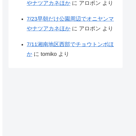
やナツアカネほか
に
アロポン
より
7/23早朝だけ公園周辺でオニヤンマ
やナツアカネほか
に
アロポン
より
7/11湘南地区西部でチョウトンボほ
か
に
tomiko
より