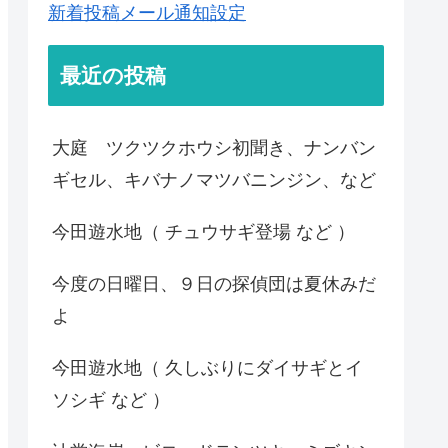
新着投稿メール通知設定
最近の投稿
大庭 ツクツクホウシ初聞き、ナンバン
ギセル、キバナノマツバニンジン、など
今田遊水地（ チュウサギ登場 など ）
今度の日曜日、９日の探偵団は夏休みだ
よ
今田遊水地（ 久しぶりにダイサギとイ
ソシギ など ）