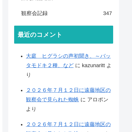
観察会記録
347
最近のコメント
大庭 ヒグラシの声初聞き、～バッ
タモドキ２種、など
に
kazunaritt
よ
り
２０２６年７月１２日に遠藤地区の
観察会で見られた蜘蛛
に
アロポン
より
２０２６年７月１２日に遠藤地区の