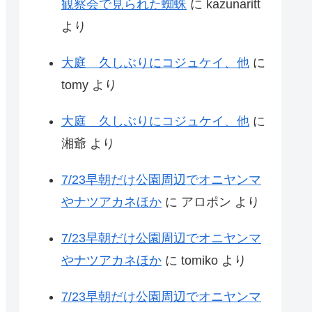
観察会で見られた蜘蛛
に
kazunaritt
より
大庭 久しぶりにコジュケイ、他
に
tomy
より
大庭 久しぶりにコジュケイ、他
に
湘爺
より
7/23早朝だけ公園周辺でオニヤンマ
やナツアカネほか
に
アロポン
より
7/23早朝だけ公園周辺でオニヤンマ
やナツアカネほか
に
tomiko
より
7/23早朝だけ公園周辺でオニヤンマ