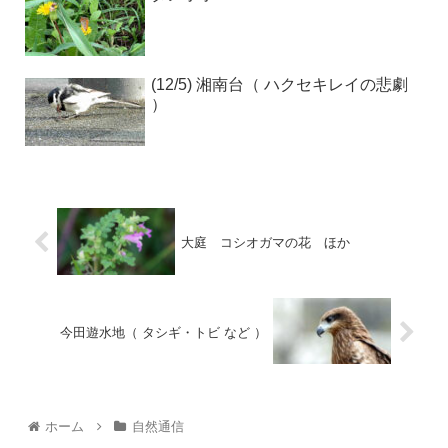
(12/5) 湘南台（ ハクセキレイの悲劇
）
大庭 コシオガマの花 ほか
今田遊水地（ タシギ・トビ など ）
ホーム
自然通信