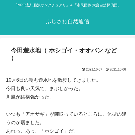
「NPO法人 藤沢サンクチュアリ」＆「市民団体 大庭自然探偵団」
ふじさわ自然通信
今田遊水地（ ホシゴイ・オオバン など
）
2021.10.07
2021.10.06
10月6日の朝も遊水地を散歩してきました。
今日も良い天気で、まぶしかった。
川風が結構強かった。
いつも「アオサギ」が陣取っているところに、体型の違
うのが居ました。
あれっ、あっ、「ホシゴイ」だ。