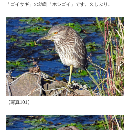
「ゴイサギ」の幼鳥「ホシゴイ」です。久しぶり。
【写真101】