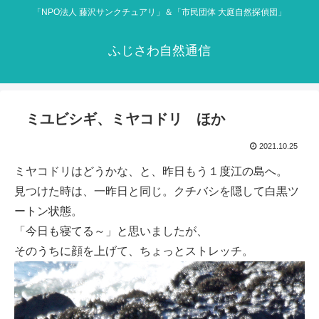
「NPO法人 藤沢サンクチュアリ」＆「市民団体 大庭自然探偵団」
ふじさわ自然通信
ミユビシギ、ミヤコドリ ほか
2021.10.25
ミヤコドリはどうかな、と、昨日もう１度江の島へ。
見つけた時は、一昨日と同じ。クチバシを隠して白黒ツ
ートン状態。
「今日も寝てる～」と思いましたが、
そのうちに顔を上げて、ちょっとストレッチ。