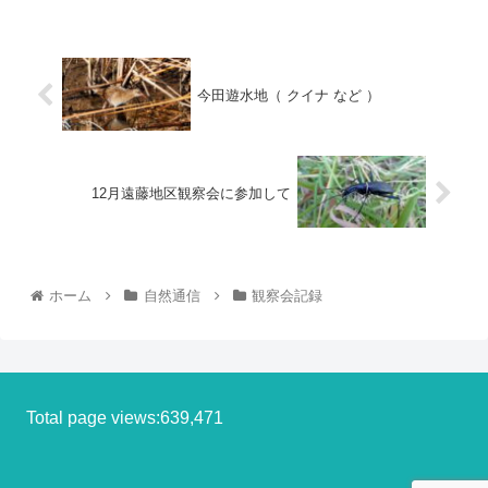
今田遊水地（ クイナ など ）
12月遠藤地区観察会に参加して
ホーム
自然通信
観察会記録
Total page views:639,471