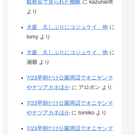
観察会で見られた蜘蛛
に
kazunaritt
より
大庭 久しぶりにコジュケイ、他
に
tomy
より
大庭 久しぶりにコジュケイ、他
に
湘爺
より
7/23早朝だけ公園周辺でオニヤンマ
やナツアカネほか
に
アロポン
より
7/23早朝だけ公園周辺でオニヤンマ
やナツアカネほか
に
tomiko
より
7/23早朝だけ公園周辺でオニヤンマ