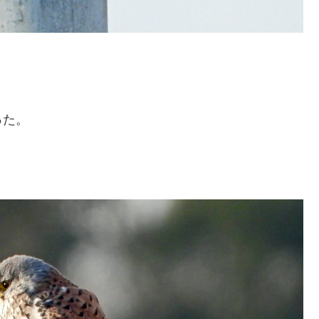
った。
。