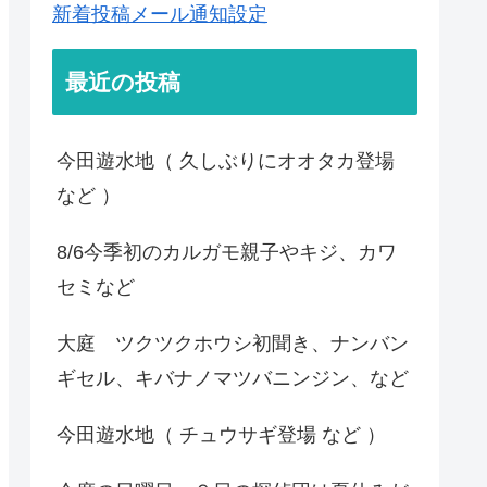
新着投稿メール通知設定
最近の投稿
今田遊水地（ 久しぶりにオオタカ登場
など ）
8/6今季初のカルガモ親子やキジ、カワ
セミなど
大庭 ツクツクホウシ初聞き、ナンバン
ギセル、キバナノマツバニンジン、など
今田遊水地（ チュウサギ登場 など ）