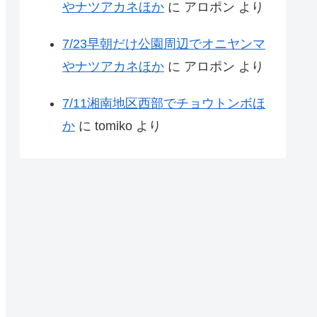
やナツアカネほか
に
アロポン
より
7/23早朝だけ公園周辺でオニヤンマ
やナツアカネほか
に
アロポン
より
7/11湘南地区西部でチョウトンボほ
か
に
tomiko
より