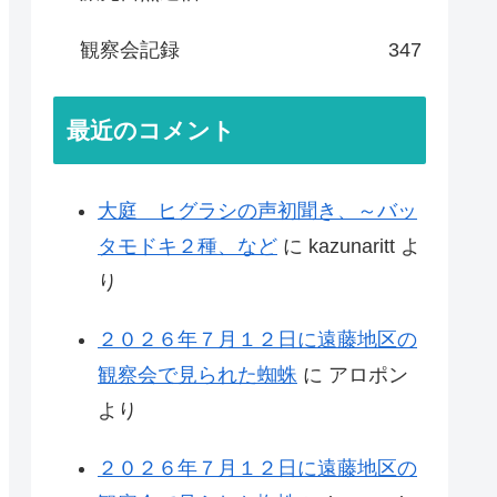
観察会記録
347
最近のコメント
大庭 ヒグラシの声初聞き、～バッ
タモドキ２種、など
に
kazunaritt
よ
り
２０２６年７月１２日に遠藤地区の
観察会で見られた蜘蛛
に
アロポン
より
２０２６年７月１２日に遠藤地区の