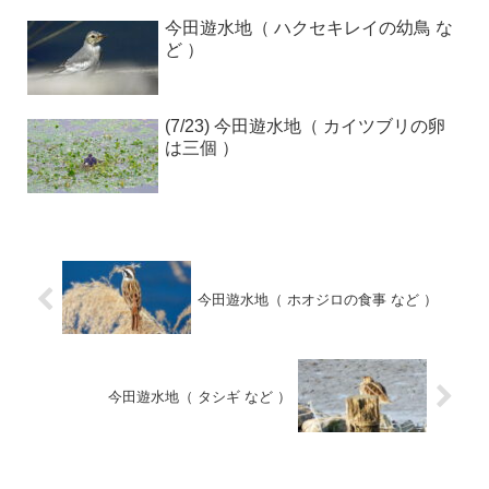
今田遊水地（ ハクセキレイの幼鳥 な
ど ）
(7/23) 今田遊水地（ カイツブリの卵
は三個 ）
今田遊水地（ ホオジロの食事 など ）
今田遊水地（ タシギ など ）