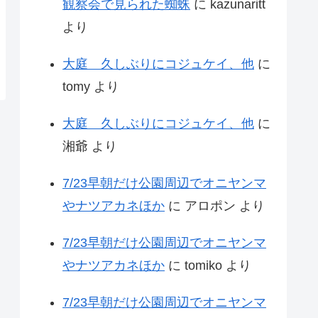
観察会で見られた蜘蛛
に
kazunaritt
より
大庭 久しぶりにコジュケイ、他
に
tomy
より
大庭 久しぶりにコジュケイ、他
に
湘爺
より
7/23早朝だけ公園周辺でオニヤンマ
やナツアカネほか
に
アロポン
より
7/23早朝だけ公園周辺でオニヤンマ
やナツアカネほか
に
tomiko
より
7/23早朝だけ公園周辺でオニヤンマ