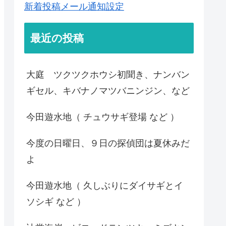
新着投稿メール通知設定
最近の投稿
大庭 ツクツクホウシ初聞き、ナンバン
ギセル、キバナノマツバニンジン、など
今田遊水地（ チュウサギ登場 など ）
今度の日曜日、９日の探偵団は夏休みだ
よ
今田遊水地（ 久しぶりにダイサギとイ
ソシギ など ）