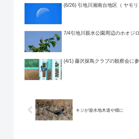
(6/26) 引地川湘南台地区（ ヤモリ
7/4引地川親水公園周辺のホオジ
(4/1) 藤沢探鳥クラブの観察会に
キジが遊水地木道や畑に