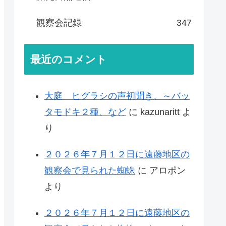
観察会記録
347
最近のコメント
大庭 ヒグラシの声初聞き、～バッ
タモドキ２種、など
に
kazunaritt
よ
り
２０２６年７月１２日に遠藤地区の
観察会で見られた蜘蛛
に
アロポン
より
２０２６年７月１２日に遠藤地区の