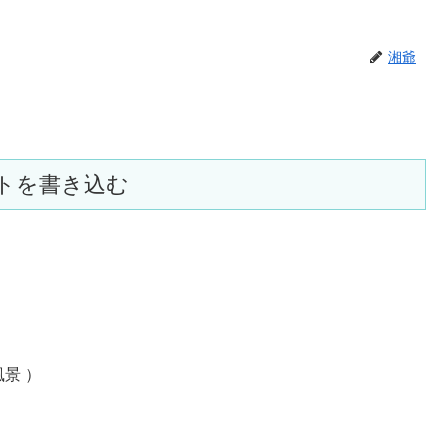
湘爺
トを書き込む
風景 ）