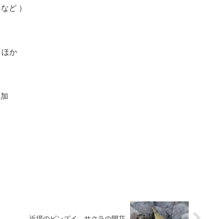
 など ）
ロほか
参加
近場のビンズイ、サクラの開花