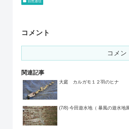
自然通信
コメント
コメン
関連記事
大庭 カルガモ１２羽のヒナ
(7/8) 今田遊水地（ 暴風の遊水地