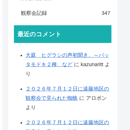
観察会記録
347
最近のコメント
大庭 ヒグラシの声初聞き、～バッ
タモドキ２種、など
に
kazunaritt
よ
り
２０２６年７月１２日に遠藤地区の
観察会で見られた蜘蛛
に
アロポン
より
２０２６年７月１２日に遠藤地区の