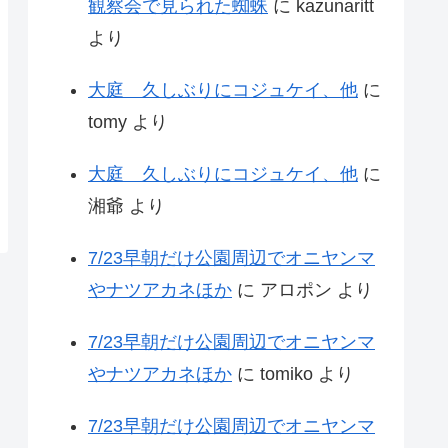
観察会で見られた蜘蛛
に
kazunaritt
より
大庭 久しぶりにコジュケイ、他
に
tomy
より
大庭 久しぶりにコジュケイ、他
に
湘爺
より
7/23早朝だけ公園周辺でオニヤンマ
やナツアカネほか
に
アロポン
より
7/23早朝だけ公園周辺でオニヤンマ
やナツアカネほか
に
tomiko
より
7/23早朝だけ公園周辺でオニヤンマ