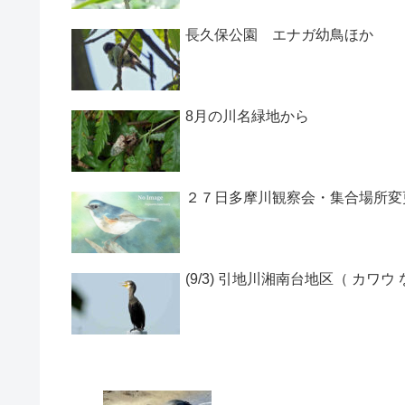
長久保公園 エナガ幼鳥ほか
8月の川名緑地から
２７日多摩川観察会・集合場所変
(9/3) 引地川湘南台地区（ カワウ 