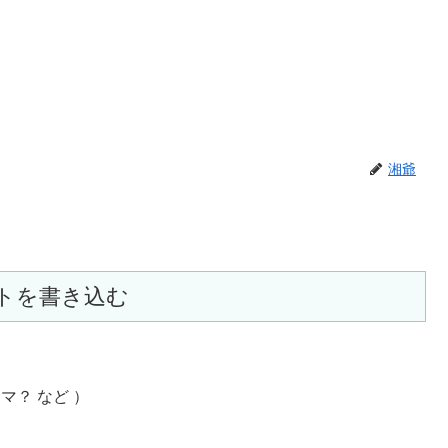
湘爺
トを書き込む
マ？ など ）