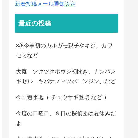
新着投稿メール通知設定
最近の投稿
8/6今季初のカルガモ親子やキジ、カワ
セミなど
大庭 ツクツクホウシ初聞き、ナンバン
ギセル、キバナノマツバニンジン、など
今田遊水地（ チュウサギ登場 など ）
今度の日曜日、９日の探偵団は夏休みだ
よ