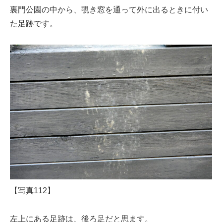
裏門公園の中から、覗き窓を通って外に出るときに付い
た足跡です。
【写真112】
左上にある足跡は、後ろ足だと思ます。