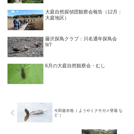
大庭自然探偵団観察会報告（12月：
大庭地区）
藤沢探鳥クラブ：川名通年探鳥会
9/7
6月の大庭自然観察会・むし
今田遊水地（ ようやくクサガメ登場 な
ど ）