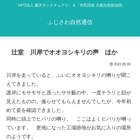
「NPO法人 藤沢サンクチュアリ」＆「市民団体 大庭自然探偵団」
ふじさわ自然通信
辻堂 川岸でオオヨシキリの声 ほか
2022.05.05
川岸を走っていると、ふいにオオヨシキリの囀りが聞こ
えてきました。
護岸にモサモサと茂ったササ藪の中。一度チラリと顔が
見えたものの、撮らせてもらえませんでしたが、今年初
めて姿を確認できました。
同時に頭上でヒバリの囀り。 ここはよくヒバリが囀っ
ています。 更地になった工場跡地がお気に入りの場所
のようです。