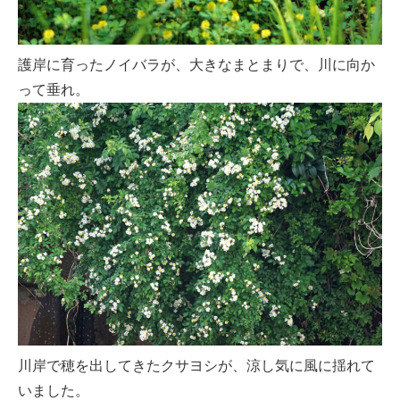
護岸に育ったノイバラが、大きなまとまりで、川に向か
って垂れ。
川岸で穂を出してきたクサヨシが、涼し気に風に揺れて
いました。