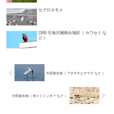
セグロカモメ
(3/8) 引地川湘南台地区（ カワセミ な
ど ）
今田遊水地（ アオサギとナマズ など ）
今田遊水地（ 何イトトンボ？ など ）