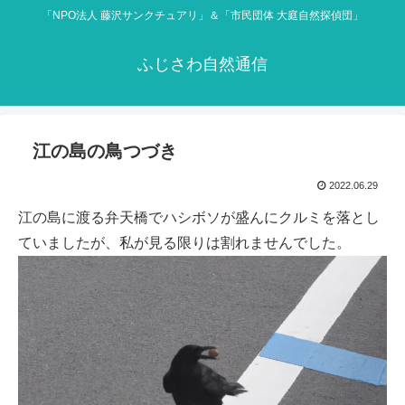
「NPO法人 藤沢サンクチュアリ」＆「市民団体 大庭自然探偵団」
ふじさわ自然通信
江の島の鳥つづき
2022.06.29
江の島に渡る弁天橋でハシボソが盛んにクルミを落とし
ていましたが、私が見る限りは割れませんでした。