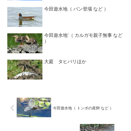
今田遊水地（ バン登場 など ）
今田遊水地’（ カルガモ親子無事 など
）
大庭 タヒバリほか
今田遊水地（ トンボの産卵 など ）