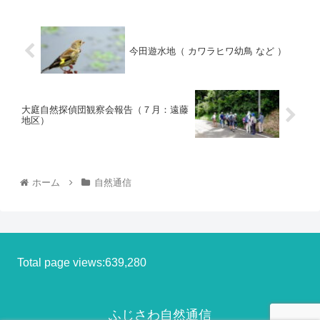
今田遊水地（ カワラヒワ幼鳥 など ）
大庭自然探偵団観察会報告（７月：遠藤
地区）
ホーム
自然通信
Total page views:639,280
ふじさわ自然通信