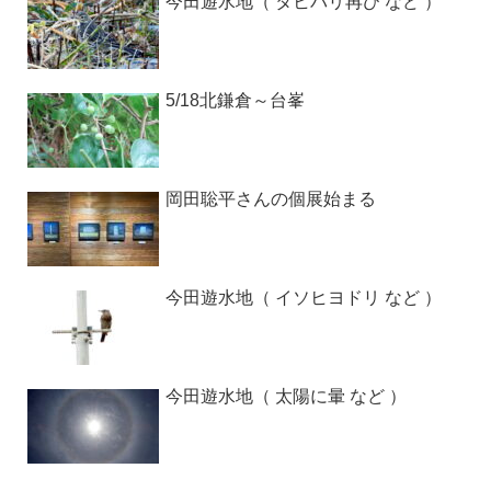
今田遊水地（ タヒバリ再び など ）
5/18北鎌倉～台峯
岡田聡平さんの個展始まる
今田遊水地（ イソヒヨドリ など ）
今田遊水地（ 太陽に暈 など ）