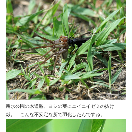
親水公園の木道脇、ヨシの葉にニイニイゼミの抜け
殻。 こんな不安定な所で羽化したんですね。