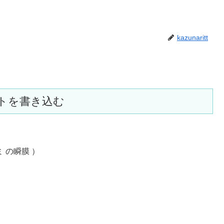
kazunaritt
トを書き込む
ミ の瞬膜 ）