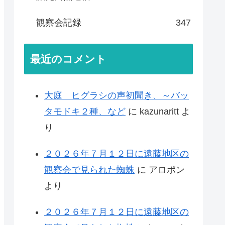
観察会記録
347
最近のコメント
大庭 ヒグラシの声初聞き、～バッ
タモドキ２種、など
に
kazunaritt
よ
り
２０２６年７月１２日に遠藤地区の
観察会で見られた蜘蛛
に
アロポン
より
２０２６年７月１２日に遠藤地区の