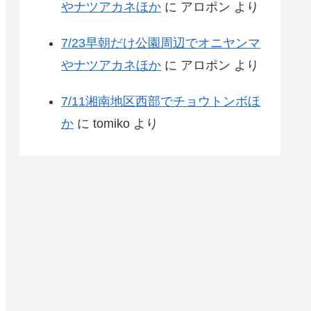
やナツアカネほか
に
アロポン
より
7/23早朝だけ公園周辺でオニヤンマ
やナツアカネほか
に
アロポン
より
7/11湘南地区西部でチョウトンボほ
か
に
tomiko
より