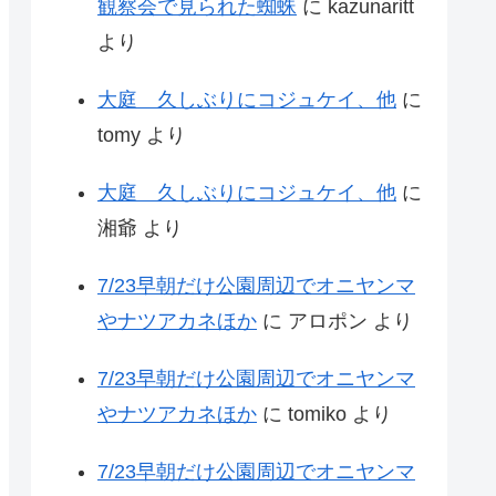
観察会で見られた蜘蛛
に
kazunaritt
より
大庭 久しぶりにコジュケイ、他
に
tomy
より
大庭 久しぶりにコジュケイ、他
に
湘爺
より
7/23早朝だけ公園周辺でオニヤンマ
やナツアカネほか
に
アロポン
より
7/23早朝だけ公園周辺でオニヤンマ
やナツアカネほか
に
tomiko
より
7/23早朝だけ公園周辺でオニヤンマ