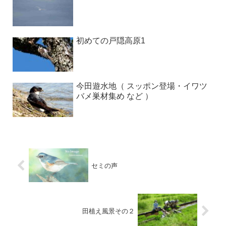
初めての戸隠高原1
今田遊水地（ スッポン登場・イワツ
バメ巣材集め など ）
セミの声
田植え風景その２