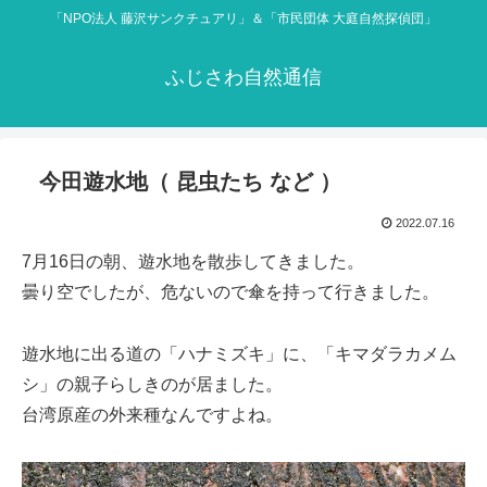
「NPO法人 藤沢サンクチュアリ」＆「市民団体 大庭自然探偵団」
ふじさわ自然通信
今田遊水地（ 昆虫たち など ）
2022.07.16
7月16日の朝、遊水地を散歩してきました。
曇り空でしたが、危ないので傘を持って行きました。
遊水地に出る道の「ハナミズキ」に、「キマダラカメム
シ」の親子らしきのが居ました。
台湾原産の外来種なんですよね。