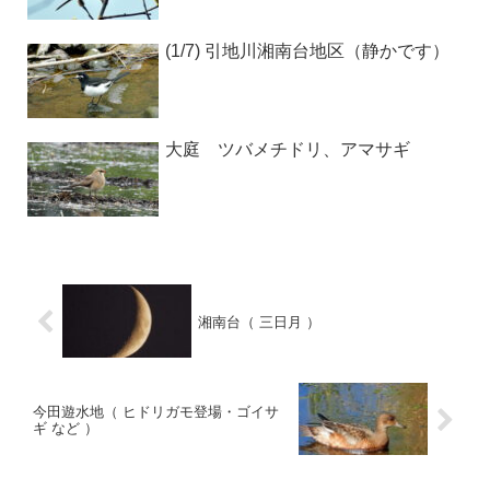
(1/7) 引地川湘南台地区（静かです）
大庭 ツバメチドリ、アマサギ
湘南台（ 三日月 ）
今田遊水地（ ヒドリガモ登場・ゴイサ
ギ など ）