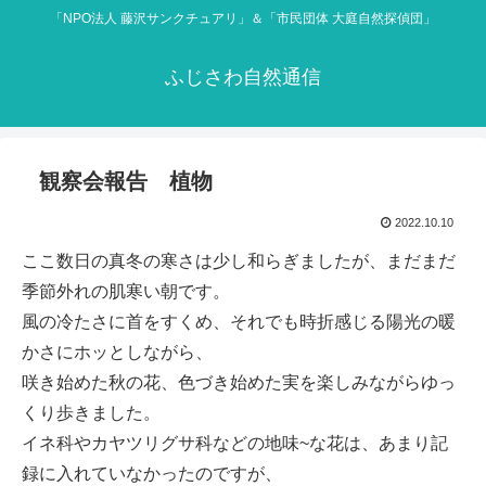
「NPO法人 藤沢サンクチュアリ」＆「市民団体 大庭自然探偵団」
ふじさわ自然通信
観察会報告 植物
2022.10.10
ここ数日の真冬の寒さは少し和らぎましたが、まだまだ
季節外れの肌寒い朝です。
風の冷たさに首をすくめ、それでも時折感じる陽光の暖
かさにホッとしながら、
咲き始めた秋の花、色づき始めた実を楽しみながらゆっ
くり歩きました。
イネ科やカヤツリグサ科などの地味~な花は、あまり記
録に入れていなかったのですが、