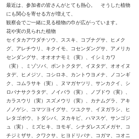
最近は、参加者の皆さんがとても熱心。 そうした植物
にも関心を寄せる方が増えて、
観察会でご一緒に見る植物の巾が広がっています。
花や実の見られた植物
セイタカアワダチソウ、ススキ、コブナグサ、ヒメク
グ、アレチウリ、キクイモ、コセンダングサ、アメリカ
センダングサ、オオオナモミ（実）、イシミカワ
（実）、ミゾソバ、ボントクタデ、イヌタデ、オオイヌ
タデ、ヒメジソ、コシロネ、カントウヨメナ、ノコンギ
ク、コムラサキ（実）、ヌマガヤツリ、サンカクイ、シ
ロバナサクラタデ、ノイバラ（実）、ノブドウ（実）、
カラスウリ（実）スズメウリ（実）、カナムグラ、アキ
ノノゲシ、コマツヨイグサ、ツユクサ、イヌガラシ、ヒ
レタゴボウ、トダシバ、ヌカキビ、ハマスゲ、サンゴジ
ュ（実）、ミズヒキ、ヨモギ、シナダレスズメガヤ、コ
チジミザサ、クワクサ、ヒヨドリバナ、コガマ、コオニ