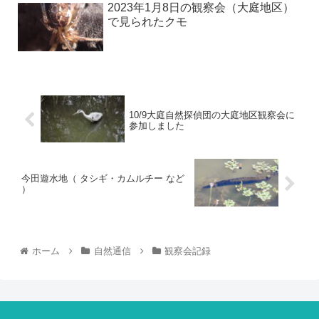
2023年1月8日の観察会（大庭地区）
で見られたクモ
10/9大庭自然探偵団の大庭地区観察会に
参加しました
今田遊水地（ タシギ・カムルチー など
）
ホーム
自然通信
観察会記録