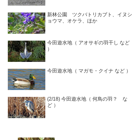
新林公園 ツクバトリカブト、イヌシ
ョウマ、オケラ、ほか
今田遊水地（ アオサギの羽干し など
）
今田遊水地（ マガモ・クイナ など ）
(2/18) 今田遊水地（ 何鳥の羽？ な
ど ）