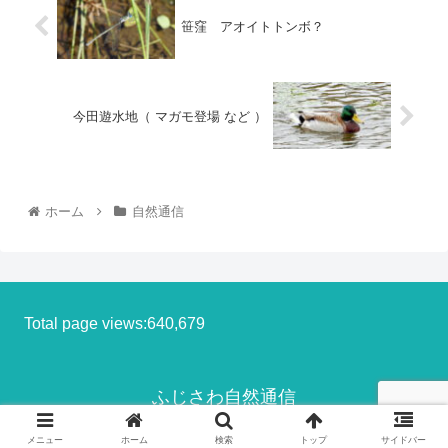
笹窪 アオイトトンボ？
今田遊水地（ マガモ登場 など ）
ホーム
自然通信
Total page views:640,679
ふじさわ自然通信
© 2013-2026 ふじさわ自然通信.
メニュー
ホーム
検索
トップ
サイドバー