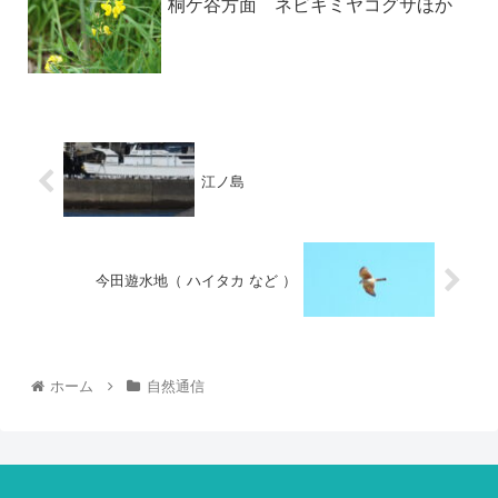
桐ケ谷方面 ネビキミヤコグサほか
江ノ島
今田遊水地（ ハイタカ など ）
ホーム
自然通信