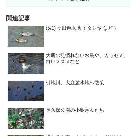
関連記事
(5/1) 今田遊水地（ タシギ など ）
大庭の見慣れない水鳥や、カワセミ、
白いスズメなど
引地川、大庭遊水地へ散策
長久保公園の小鳥さんたち