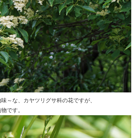
地味～な、カヤツリグサ科の花ですが、
植物です。