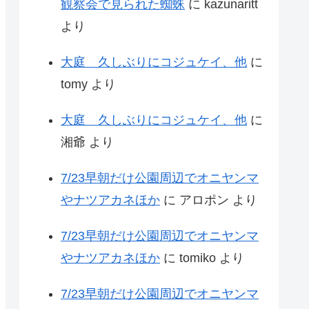
観察会で見られた蜘蛛
に
kazunaritt
より
大庭 久しぶりにコジュケイ、他
に
tomy
より
大庭 久しぶりにコジュケイ、他
に
湘爺
より
7/23早朝だけ公園周辺でオニヤンマ
やナツアカネほか
に
アロポン
より
7/23早朝だけ公園周辺でオニヤンマ
やナツアカネほか
に
tomiko
より
7/23早朝だけ公園周辺でオニヤンマ