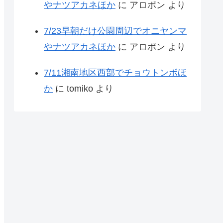
やナツアカネほか
に
アロポン
より
7/23早朝だけ公園周辺でオニヤンマ
やナツアカネほか
に
アロポン
より
7/11湘南地区西部でチョウトンボほ
か
に
tomiko
より