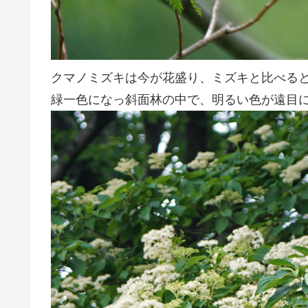
クマノミズキは今が花盛り、ミズキと比べる
緑一色になっ斜面林の中で、明るい色が遠目