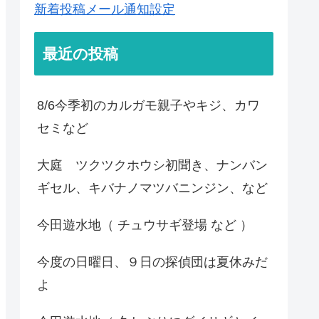
新着投稿メール通知設定
最近の投稿
8/6今季初のカルガモ親子やキジ、カワ
セミなど
大庭 ツクツクホウシ初聞き、ナンバン
ギセル、キバナノマツバニンジン、など
今田遊水地（ チュウサギ登場 など ）
今度の日曜日、９日の探偵団は夏休みだ
よ