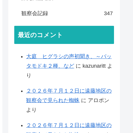
観察会記録
347
最近のコメント
大庭 ヒグラシの声初聞き、～バッ
タモドキ２種、など
に
kazunaritt
よ
り
２０２６年７月１２日に遠藤地区の
観察会で見られた蜘蛛
に
アロポン
より
２０２６年７月１２日に遠藤地区の