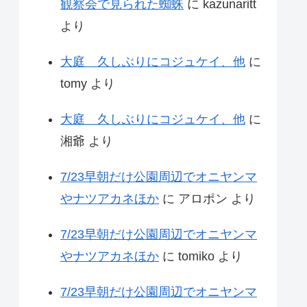
観察会で見られた蜘蛛
に
kazunaritt
より
大庭 久しぶりにコジュケイ、他
に
tomy
より
大庭 久しぶりにコジュケイ、他
に
湘爺
より
7/23早朝だけ公園周辺でオニヤンマ
やナツアカネほか
に
アロポン
より
7/23早朝だけ公園周辺でオニヤンマ
やナツアカネほか
に
tomiko
より
7/23早朝だけ公園周辺でオニヤンマ