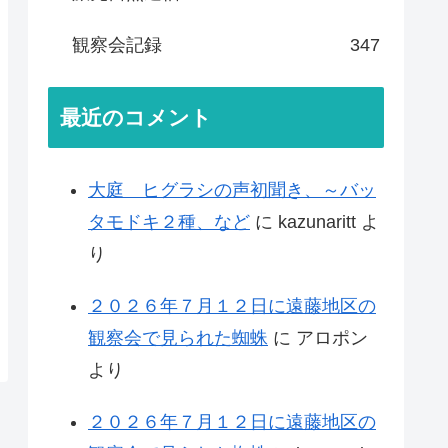
観察会記録
347
最近のコメント
大庭 ヒグラシの声初聞き、～バッ
タモドキ２種、など
に
kazunaritt
よ
り
２０２６年７月１２日に遠藤地区の
観察会で見られた蜘蛛
に
アロポン
より
２０２６年７月１２日に遠藤地区の