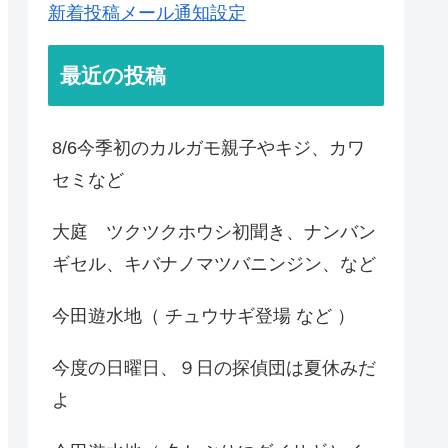
新着投稿メール通知設定
最近の投稿
8/6今季初のカルガモ親子やキジ、カワ
セミなど
大庭 ツクツクホウシ初聞き、ナンバン
ギセル、キバナノマツバニンジン、など
今田遊水地（ チュウサギ登場 など ）
今度の日曜日、９日の探偵団は夏休みだ
よ