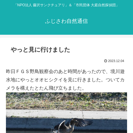
「NPO法人 藤沢サンクチュアリ」＆「市民団体 大庭自然探偵団」
ふじさわ自然通信
やっと見に行けました
2023.12.04
昨日ＦＧＳ野鳥観察会のあと時間があったので、境川遊
水地にやっとオオヒシクイを見に行きました。ついてカ
メラを構えたとたん飛び立ちました。