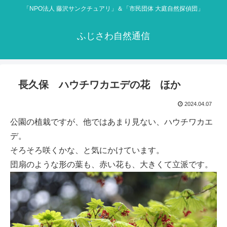
「NPO法人 藤沢サンクチュアリ」＆「市民団体 大庭自然探偵団」
ふじさわ自然通信
長久保 ハウチワカエデの花 ほか
2024.04.07
公園の植栽ですが、他ではあまり見ない、ハウチワカエ
デ。
そろそろ咲くかな、と気にかけています。
団扇のような形の葉も、赤い花も、大きくて立派です。