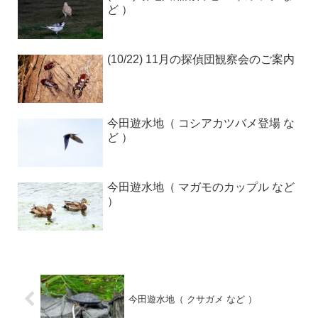
ど ）
(10/22) 11月の探偵団観察会のご案内
今田遊水地（ コシアカツバメ登場 な
ど ）
今田遊水地（ マガモのカップル など
）
今田遊水地（ クサガメ など ）