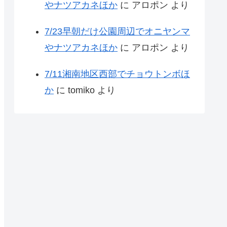
やナツアカネほか
に
アロポン
より
7/23早朝だけ公園周辺でオニヤンマ
やナツアカネほか
に
アロポン
より
7/11湘南地区西部でチョウトンボほ
か
に
tomiko
より