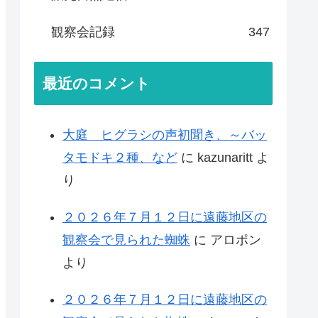
観察会記録
347
最近のコメント
大庭 ヒグラシの声初聞き、～バッ
タモドキ２種、など
に
kazunaritt
よ
り
２０２６年７月１２日に遠藤地区の
観察会で見られた蜘蛛
に
アロポン
より
２０２６年７月１２日に遠藤地区の