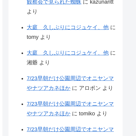
観察会で見られた蜘蛛
に
kazunaritt
より
大庭 久しぶりにコジュケイ、他
に
tomy
より
大庭 久しぶりにコジュケイ、他
に
湘爺
より
7/23早朝だけ公園周辺でオニヤンマ
やナツアカネほか
に
アロポン
より
7/23早朝だけ公園周辺でオニヤンマ
やナツアカネほか
に
tomiko
より
7/23早朝だけ公園周辺でオニヤンマ