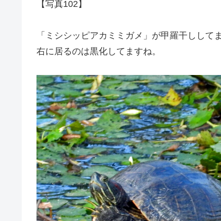
【写真102】
「ミシシッピアカミミガメ」が甲羅干しして
右に居るのは黒化してますね。