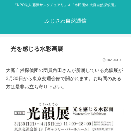
「NPO法人 藤沢サンクチュアリ」＆「市民団体 大庭自然探偵団」
ふじさわ自然通信
光を感じる水彩画展
2025.03.06
大庭自然探偵団の団員角田さんが所属している光韻展が
3月30日から東京交通会館で開かれます。お時間のある
方は是非お立ち寄り下さい。