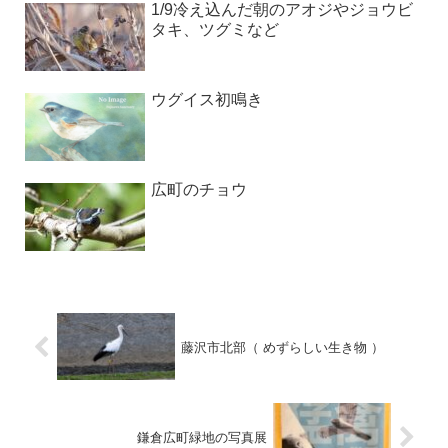
1/9冷え込んだ朝のアオジやジョウビ
タキ、ツグミなど
ウグイス初鳴き
広町のチョウ
藤沢市北部（ めずらしい生き物 ）
鎌倉広町緑地の写真展