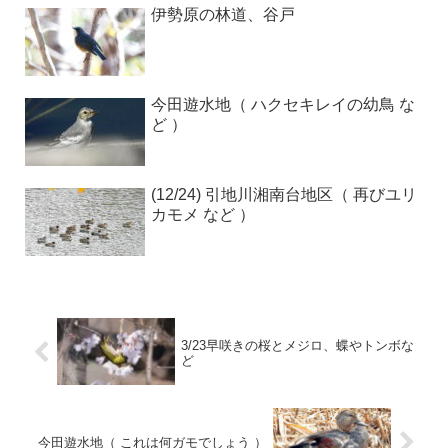
伊勢原の林道、谷戸
今田遊水地（ ハクセキレイの幼鳥 な
ど ）
(12/24) 引地川湘南台地区（ 再びユリ
カモメ など ）
3/23早咲きの桜とメジロ、蝶やトンボな
ど
今田遊水地（ これは何ガモでしょう ）