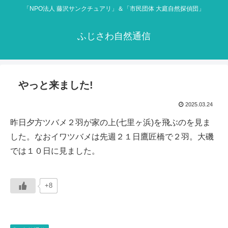
「NPO法人 藤沢サンクチュアリ」＆「市民団体 大庭自然探偵団」
ふじさわ自然通信
やっと来ました!
2025.03.24
昨日夕方ツバメ２羽が家の上(七里ヶ浜)を飛ぶのを見ま
した。なおイワツバメは先週２１日鷹匠橋で２羽。大磯
では１０日に見ました。
+8