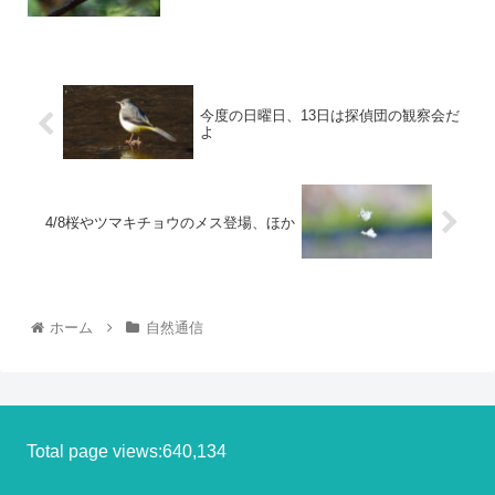
今度の日曜日、13日は探偵団の観察会だ
よ
4/8桜やツマキチョウのメス登場、ほか
ホーム
自然通信
Total page views:640,134