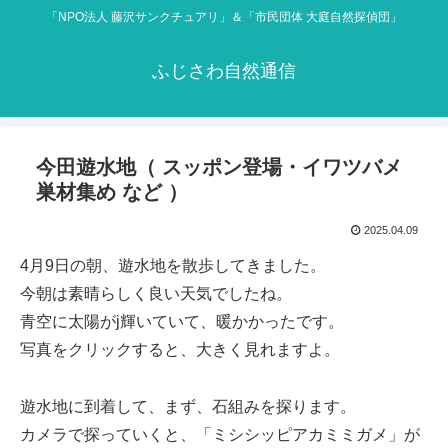
「NPO法人 藤沢サンクチュアリ」＆「市民団体 大庭自然探偵団」
ふじさわ自然通信
今田遊水地（ スッポン登場・イワツバメ
巣材集め など ）
2025.04.09
4月9日の朝、遊水地を散歩してきました。
今朝は素晴らしく良い天気でしたね。
青空に太陽がj輝いていて、暖かかったです。
写真をクリックすると、大きく見れますよ。
遊水地に到着して、まず、石組みを探ります。
カメラで探っていくと、「ミシシッピアカミミガメ」が