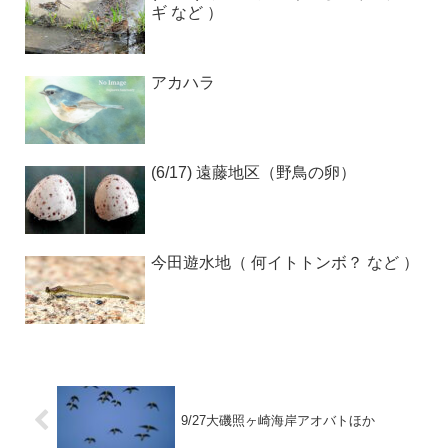
ギ など ）
アカハラ
(6/17) 遠藤地区（野鳥の卵）
今田遊水地（ 何イトトンボ？ など ）
9/27大磯照ヶ崎海岸アオバトほか