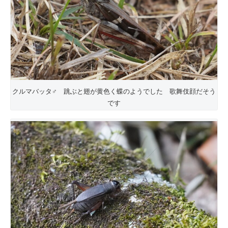
クルマバッタ♂ 跳ぶと翅が黄色く蝶のようでした 歌舞伎顔だそう
です