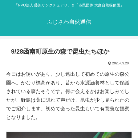
「NPO法人 藤沢サンクチュアリ」＆「市民団体 大庭自然探偵団」
ふじさわ自然通信
9/28函南町原生の森で昆虫たちほか
2025.09.29
今日はお誘いがあり、少し遠出して初めての原生の森公
園へ。かなり標高があり、昔から水源涵養林として保護
されている森だそうです。何に会えるかはお楽しみでし
たが、野鳥は葉に隠れて声だけ、昆虫が少し見られたの
でご紹介します。初めて会った昆虫もいて有意義な観察
となりました。