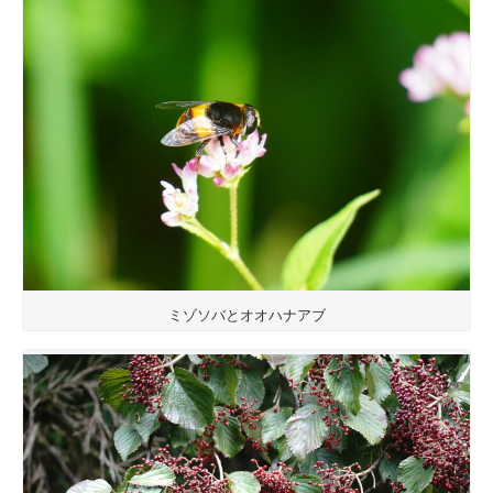
ミゾソバとオオハナアブ