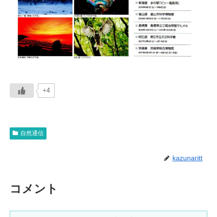
+4
自然通信
kazunaritt
コメント