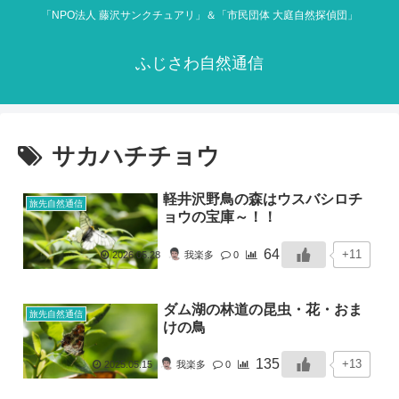
「NPO法人 藤沢サンクチュアリ」＆「市民団体 大庭自然探偵団」
ふじさわ自然通信
サカハチチョウ
軽井沢野鳥の森はウスバシロチ
旅先自然通信
ョウの宝庫～！！
64
+11
2026.05.28
我楽多
0
ダム湖の林道の昆虫・花・おま
旅先自然通信
けの鳥
135
+13
2025.05.15
我楽多
0