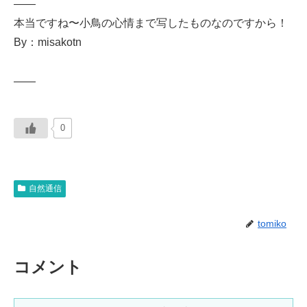
——
本当ですね〜小鳥の心情まで写したものなのですから！
By：misakotn
——
0
自然通信
tomiko
コメント