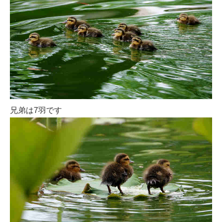
兄弟は7羽です