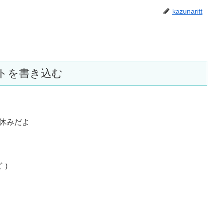
kazunaritt
トを書き込む
休みだよ
 ）