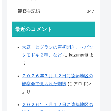
観察会記録
347
最近のコメント
大庭 ヒグラシの声初聞き、～バッ
タモドキ２種、など
に
kazunaritt
よ
り
２０２６年７月１２日に遠藤地区の
観察会で見られた蜘蛛
に
アロポン
より
２０２６年７月１２日に遠藤地区の