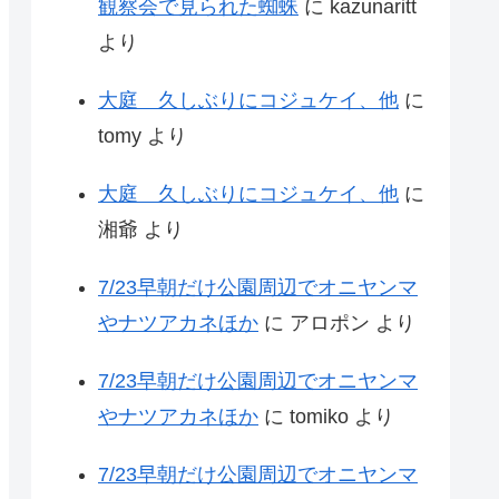
観察会で見られた蜘蛛
に
kazunaritt
より
大庭 久しぶりにコジュケイ、他
に
tomy
より
大庭 久しぶりにコジュケイ、他
に
湘爺
より
7/23早朝だけ公園周辺でオニヤンマ
やナツアカネほか
に
アロポン
より
7/23早朝だけ公園周辺でオニヤンマ
やナツアカネほか
に
tomiko
より
7/23早朝だけ公園周辺でオニヤンマ