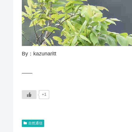
By：kazunaritt
——
+1
自然通信