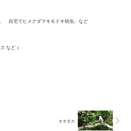
、 自宅でヒメクダマキモドキ幼虫、など
ス など ）
オオタカ