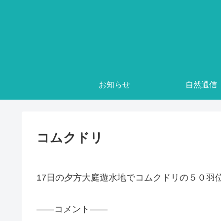
お知らせ
自然通信
コムクドリ
17日の夕方大庭遊水地でコムクドリの５０羽
——コメント——