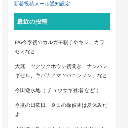
新着投稿メール通知設定
最近の投稿
8/6今季初のカルガモ親子やキジ、カワ
セミなど
大庭 ツクツクホウシ初聞き、ナンバン
ギセル、キバナノマツバニンジン、など
今田遊水地（ チュウサギ登場 など ）
今度の日曜日、９日の探偵団は夏休みだ
よ