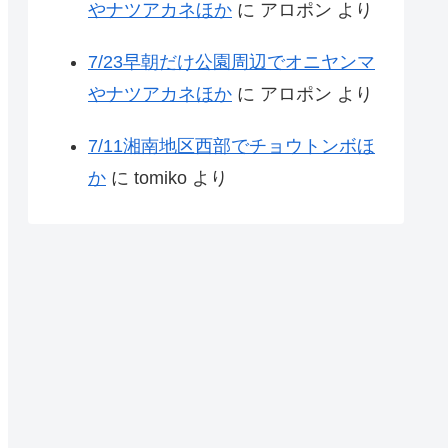
やナツアカネほか
に
アロポン
より
7/23早朝だけ公園周辺でオニヤンマ
やナツアカネほか
に
アロポン
より
7/11湘南地区西部でチョウトンボほ
か
に
tomiko
より