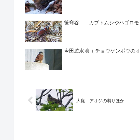
笹窪谷 カブトムシやハゴロモ
今田遊水地（ チョウゲンボウのオ
大庭 アオジの囀りほか