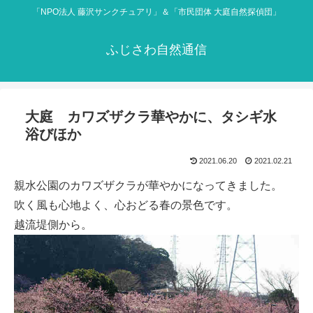
「NPO法人 藤沢サンクチュアリ」＆「市民団体 大庭自然探偵団」
ふじさわ自然通信
大庭 カワズザクラ華やかに、タシギ水
浴びほか
2021.06.20
2021.02.21
親水公園のカワズザクラが華やかになってきました。
吹く風も心地よく、心おどる春の景色です。
越流堤側から。