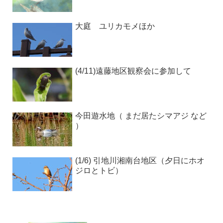
大庭 ユリカモメほか
(4/11)遠藤地区観察会に参加して
今田遊水地（ まだ居たシマアジ など
）
(1/6) 引地川湘南台地区（夕日にホオ
ジロとトビ）