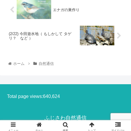
エナガの巣作り
(2/22) 今田遊水地（ もしかして タゲ
リ？ など ）
ホーム
自然通信
Total page views:640,624
ふじさわ自然通信
© 2013-2026 ふじさわ自然通信.
メニュー
ホーム
検索
トップ
サイドバー