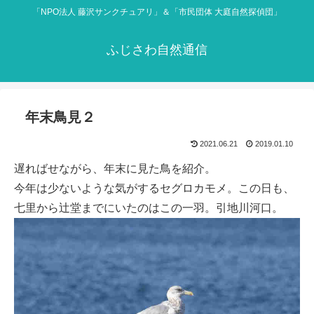
「NPO法人 藤沢サンクチュアリ」＆「市民団体 大庭自然探偵団」
ふじさわ自然通信
年末鳥見２
2021.06.21
2019.01.10
遅ればせながら、年末に見た鳥を紹介。
今年は少ないような気がするセグロカモメ。この日も、
七里から辻堂までにいたのはこの一羽。引地川河口。