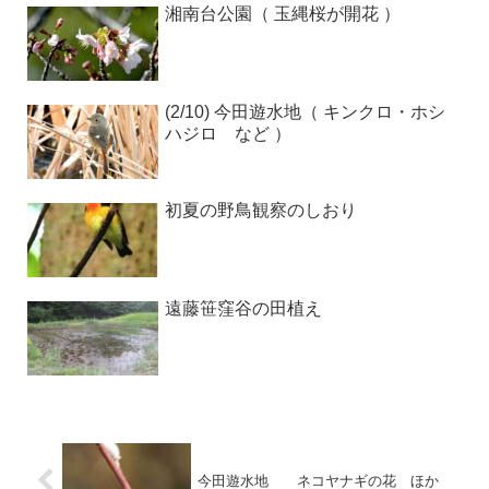
湘南台公園（ 玉縄桜が開花 ）
(2/10) 今田遊水地（ キンクロ・ホシ
ハジロ など ）
初夏の野鳥観察のしおり
遠藤笹窪谷の田植え
今田遊水地 ネコヤナギの花 ほか