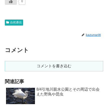
0
自然通信
kazunaritt
コメント
コメントを書き込む
関連記事
8/4引地川親水公園とその周辺で出会
えた野鳥や昆虫