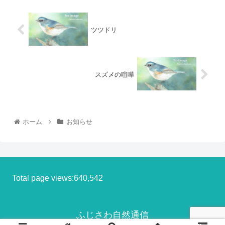
ツツドリ
スズメの喧嘩
ホーム
お知らせ
Total page views:640,542
ふじさわ自然通信