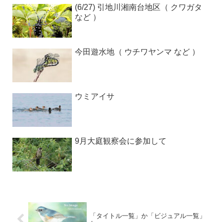
(6/27) 引地川湘南台地区（ クワガタ
など ）
今田遊水地（ ウチワヤンマ など ）
ウミアイサ
9月大庭観察会に参加して
「タイトル一覧」か「ビジュアル一覧」