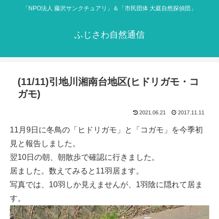
「NPO法人 藤沢サンクチュアリ」＆「市民団体 大庭自然探偵団」
ふじさわ自然通信
(11/11)引地川湘南台地区(ヒドリガモ・コ
ガモ)
2021.06.21
2017.11.11
11月9日に冬鳥の「ヒドリガモ」と「コガモ」を今季初
見と報告しました。
翌10日の朝、朝散歩で確認に行きました。
居ました。数えてみると11羽居ます。
写真では、10羽しか見えませんが、1羽陰に隠れて居ま
す。