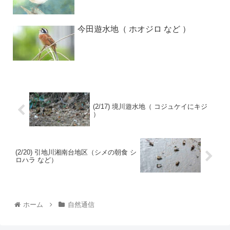
今田遊水地（ ホオジロ など ）
(2/17) 境川遊水地（ コジュケイにキジ
）
(2/20) 引地川湘南台地区（シメの朝食 シ
ロハラ など）
ホーム
自然通信