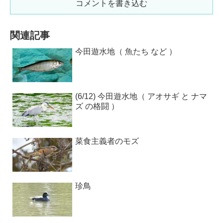
コメントを書き込む
関連記事
今田遊水地（ 魚たち など ）
(6/12) 今田遊水地（ アオサギ と ナマ
ズ の格闘 ）
菜食主義者のモズ
珍鳥