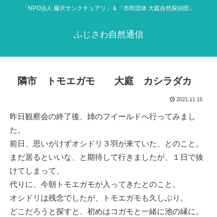
「NPO法人 藤沢サンクチュアリ」＆「市民団体 大庭自然探偵団」
ふじさわ自然通信
隣市 トモエガモ 大庭 カシラダカ
2021.11.15
昨日観察会の終了後、姉のフイールドへ行ってみまし
た。
前日、思いがけずオシドリ３羽が来ていた、とのこと。
まだ居るといいな、と期待して行きましたが、１日で抜
けてしまって、
代りに、今朝トモエガモが入ってきたとのこと。
オシドリは残念でしたが、トモエガモも久しぶり。
どこだろうと探すと、初めはコガモと一緒に池の縁に。